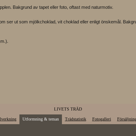
pplen. Bakgrund av tapet eller foto, oftast med naturmotiv.
ser ut som mjölkchoklad, vit choklad eller enligt önskemål. Bakgru
.m.).
LIVETS TRÄD
llverkning
Utformning & teman
Trädstatistik
Fotogalleri
Försäljnin