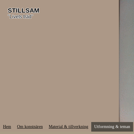
STILLSAM
"Livets träd"
Hem
Om konstnären
Material & tillverkning
Utformning & teman