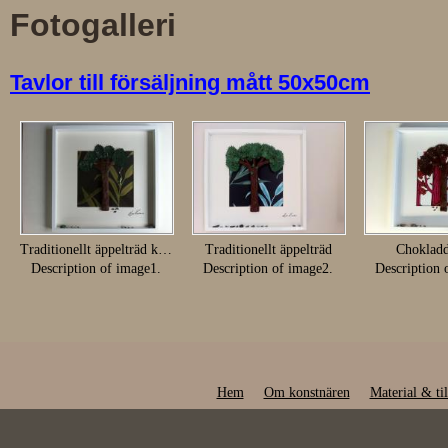
Fotogalleri
Tavlor till försäljning mått 50x50cm
Traditionellt äppelträd karp
Traditionellt äppelträd
Choklad
Description of image1.
Description of image2.
Description 
Hem
Om konstnären
Material & ti