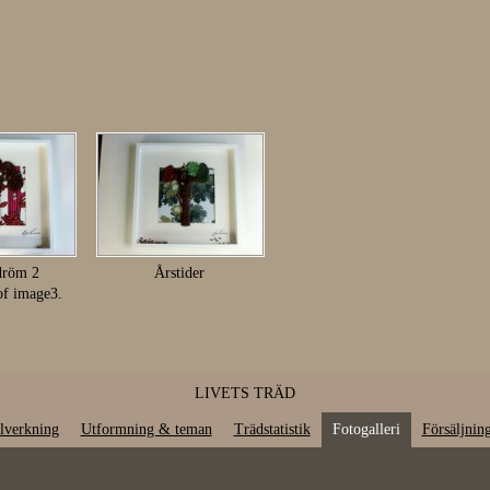
dröm 2
Årstider
of image3.
LIVETS TRÄD
llverkning
Utformning & teman
Trädstatistik
Fotogalleri
Försäljnin