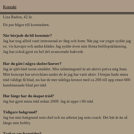
Kontakt
Liza Radon, 42 år.
Ett par frågor till konstnären.
När började du bli konstnär?
Jag har nog alltid varit intresserad av färg och form. När jag var yngre sydde jag
ex. vis kavajer och andra kläder. Jag sydde även min första bröllopsklänning.
Jag har också gjort en hel del avancerade bakverk.
Har du gått i några skolor/kurser?
Jag är självlärd inom området. Min inlärningsstil är att aktivt pröva mig fram.
Mitt koncept har utvecklats under de år jag har varit aktiv. I början hade mina
träd väldigt få blad, nu har de mer ståtliga kronor med ca 200 till upp emot 600
handstansade blad per träd.
Hur länge har du skapat träd?
Jag har gjort mina träd sedan 2009. Jag är uppe i 66 träd.
Tidigare bakgrund?
Jag har min bakgrund som chef och nu arbetar jag som coach. Det här är än så
länge min hobby.
Tankar om framtiden?